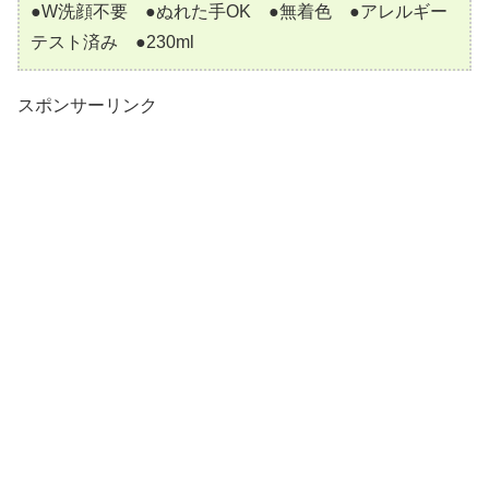
●W洗顔不要 ●ぬれた手OK ●無着色 ●アレルギー
テスト済み ●230ml
スポンサーリンク