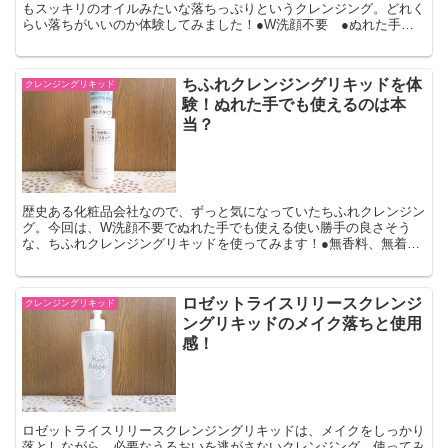
もスッキリのオイルみたいな落ちっぷりというクレンジング。どれく
らい落ちがいいのか体験してみました！●W洗顔不要 ●ぬれた手
OK ●50ml 230ml 詰替え210ml
ちふれクレンジングリキッドを体
クレンジングリキッド
験！ぬれた手でも使えるのは本
当？
歴史ある化粧品会社なので、ずっと気になっていたちふれクレンジン
グ。今回は、W洗顔不要でぬれた手でも使える使い勝手の良さそう
な、ちふれクレンジングリキッドを使ってみます！●無香料、無着
色 ●200ml
ロゼットライスリリースクレンジ
クレンジングリキッド
ングリキッドのメイク落ちと使用
感！
ロゼットライスリリースクレンジングリキッドは、メイクをしっかり
落としながら、必要なうるおいを逃がさないクレンジング。使ってみ