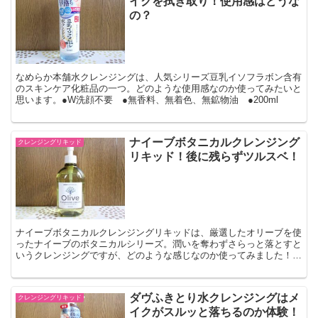
イクを拭き取り！使用感はどうな
の？
なめらか本舗水クレンジングは、人気シリーズ豆乳イソフラボン含有
のスキンケア化粧品の一つ。どのような使用感なのか使ってみたいと
思います。●W洗顔不要 ●無香料、無着色、無鉱物油 ●200ml
ナイーブボタニカルクレンジング
クレンジングリキッド
リキッド！後に残らずツルスベ！
ナイーブボタニカルクレンジングリキッドは、厳選したオリーブを使
ったナイーブのボタニカルシリーズ。潤いを奪わずさらっと落とすと
いうクレンジングですが、どのような感じなのか使ってみました！●
パラベンフリー、動物由来原料フリー、サルフェートフリー...
ダヴふきとり水クレンジングはメ
クレンジングリキッド
イクがスルッと落ちるのか体験！