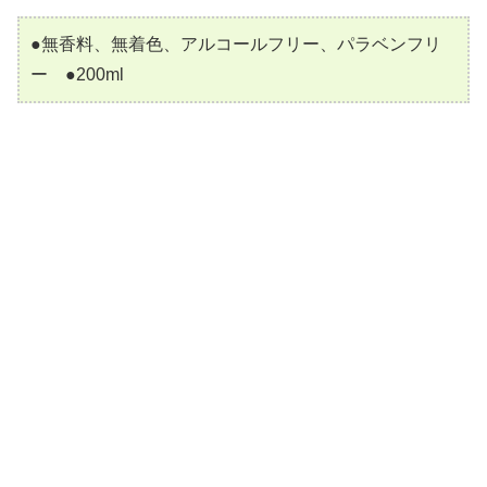
●無香料、無着色、アルコールフリー、パラベンフリ
ー ●200ml