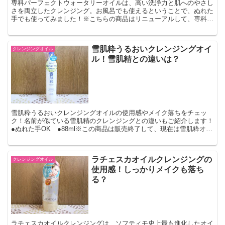
専科パーフェクトウォータリーオイルは、高い洗浄力と肌へのやさし
さを両立したクレンジング。お風呂でも使えるということで、ぬれた
手でも使ってみました！※こちらの商品はリニューアルして、専科オ
ールクリアオイルという商品が出ています。CHECK専科...
雪肌粋うるおいクレンジングオイ
クレンジングオイル
ル！雪肌精との違いは？
雪肌粋うるおいクレンジングオイルの使用感やメイク落ちをチェッ
ク！名前が似ている雪肌精のクレンジングとの違いもご紹介します！
●ぬれた手OK ●88ml※この商品は販売終了して、現在は雪肌粋オイ
ルインクレンジングジェルが販売されています。オイル...
ラチェスカオイルクレンジングの
クレンジングオイル
使用感！しっかりメイクも落ち
る？
ラチェスカオイルクレンジングは、ソフティモ史上最も進化したオイ