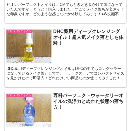
ビオレパーフェクトオイルは、CMでもときどき見かけて気になって
いたんですが、とうとう購入しました！すごくメイク落ちが良さそう
な印象ですが、どのような感じなのか体験してみます！●W洗顔不
要 ●ぬれた手OK ●230ml
DHC薬用ディープクレンジング
クレンジングオイル
オイル！超人気メイク落としを体
験！
DHC薬用ディープクレンジングオイルはDHCの中でもロングセラー
になっているメイク落としです。ドラッグストアでコンパクトサイズ
を見かけたので即購入！どれだけいい商品なのか使ってみました！●
無香料、無着色、パラベンフリー、石油系界面活性剤不使...
専科パーフェクトウォータリーオ
クレンジングオイル
イルの洗浄力とぬれた状態の落ち
方！