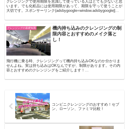
クレンジングで使用期限を意識して使っている人はとても少ないと思
います。でも化粧品には使用期限があって、期限を守って使うことが
大切です。スポンサーリンク(adsbygoogle=window.adsbygoogle||
[]).push({})...
機内持ち込みのクレンジングの制
クレンジングの基礎知識
限内容とおすすめのメイク落と
し！
飛行機に乗る時、クレンジングって機内持ち込みOKなのか分かりま
せんよね。実は持ち込みはOKなんですが、制限があります。その内
容とおすすめのクレンジングをご紹介します！
(adsbygoogle=window.adsbygoogle||[])....
コンビニクレンジングのおすすめ！セブ
ン、ローソン、ファミマ比較！